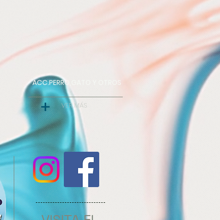
ACC.PERRO,GATO Y OTROS
+
VER MÁS
VISITA EL