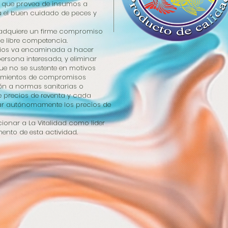
, que provea de insumos a
 el buen cuidado de peces y
ad adquiere un firme compromiso
e libre competencia.
recios va encaminada a hacer
ersona interesada, y eliminar
que no se sustente en motivos
plimientos de compromisos
ión a normas sanitarias o
re precios de reventa y cada
inar autónomamente los precios de
onar a La Vitalidad como lider
ento de esta actividad.