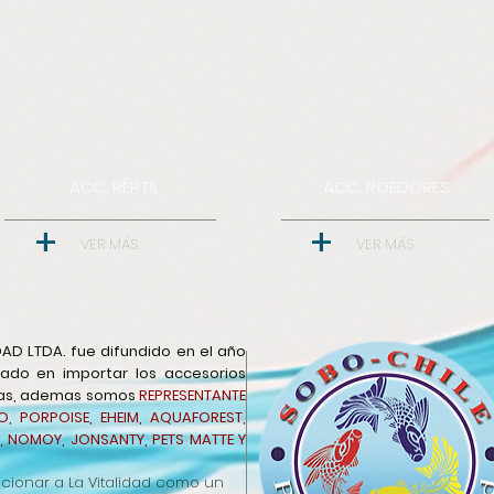
ACC.
RÈPTIL
ACC. ROEDORES
+
+
VER MÁS
VER MÁS
DAD LTDA. fue difundido en el año
ado en importar los accesorios
tas, ademas somos
REPRESENTANTE
, PORPOISE, EHEIM, AQUAFOREST,
M, NOMOY, JONSANTY, PETS MATTE Y
ionar a La Vitalidad como un