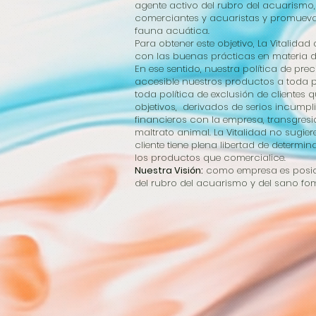
agente activo del rubro del acuarismo
comerciantes y acuaristas y promueva
fauna acuática.
Para obtener este objetivo, La Vitalid
con las buenas prácticas en materia d
En ese sentido, nuestra política de p
accesible nuestros productos a toda p
toda política de exclusión de clientes 
objetivos, derivados de serios incum
financieros con la empresa, transgres
maltrato animal. La Vitalidad no sugie
cliente tiene plena libertad de determ
los productos que comercialice.
Nuestra Visión:
como empresa es posici
del rubro del acuarismo y del sano fom