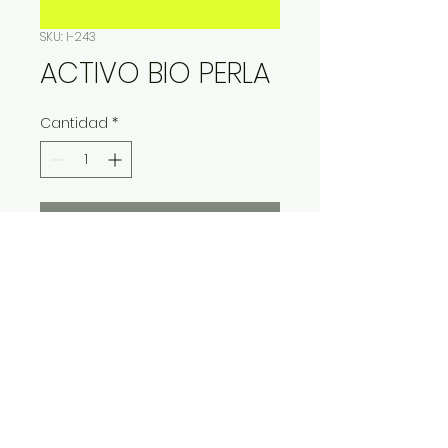
SKU: I-243
ACTIVO BIO PERLA
Cantidad
*
Contáctanos para comprar
IMP Y EXP LA VITALIDAD LTDA. RESERVA
TODOS DERECHOS.