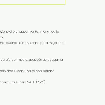
ene el blanqueamiento, intensifica la
to.
na, leucina, lisina y serina para mejorar la
agua día por medio, después de apagar la
 recipiente. Puede usarse con bomba
emperatura supera 24 °C (75 °F).