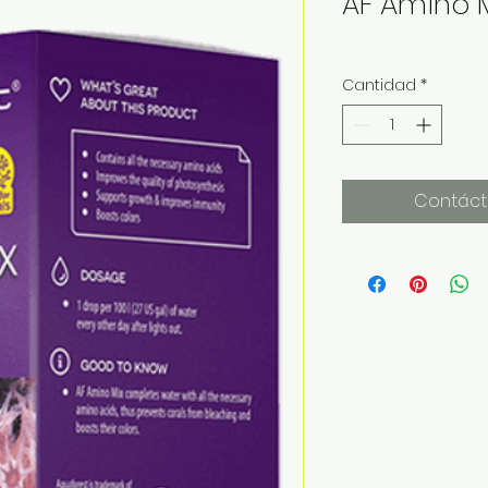
AF Amino 
Cantidad
*
Contáct