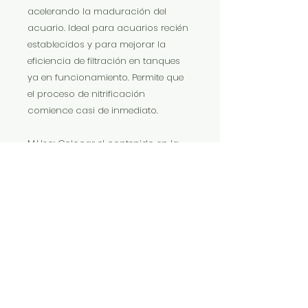
acelerando la maduración del
acuario. Ideal para acuarios recién
establecidos y para mejorar la
eficiencia de filtración en tanques
ya en funcionamiento. Permite que
el proceso de nitrificación
comience casi de inmediato.
M.Uso: Colocar el contenido en la
canasta del filtro. 250 ml son
suficientes para 100 l de agua.
Reemplazar la mitad del medio
cada 6 meses. Durante la limpieza
no secar ni enjuagar con agua
corriente o caliente; enjuagar solo
con agua del acuario fuera del
tanque principal.