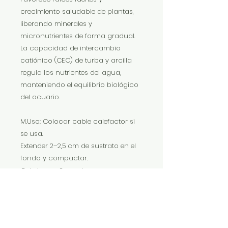
crecimiento saludable de plantas,
liberando minerales y
micronutrientes de forma gradual.
La capacidad de intercambio
catiónico (CEC) de turba y arcilla
regula los nutrientes del agua,
manteniendo el equilibrio biológico
del acuario.
M.Uso: Colocar cable calefactor si
se usa.
Extender 2–2,5 cm de sustrato en el
fondo y compactar.
Cubrir con 3 cm de grava o arena.
Llenar suavemente con 15 cm de
agua usando plato o disco para
evitar remover el sustrato.
Plantar las plantas.