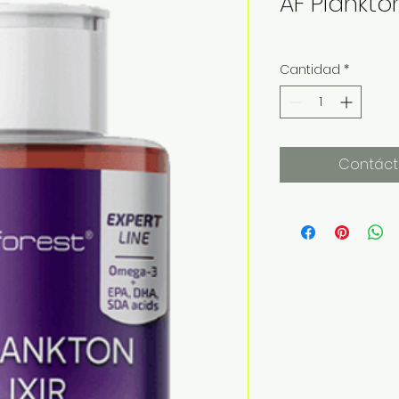
AF Plankton 
Cantidad
*
Contáct