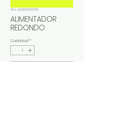
SKU: ALIMENTADOR2
ALIMENTADOR
REDONDO
Cantidad
*
Contáctanos para comprar
IMP Y EXP LA VITALIDAD LTDA. RESERVA
TODOS DERECHOS.