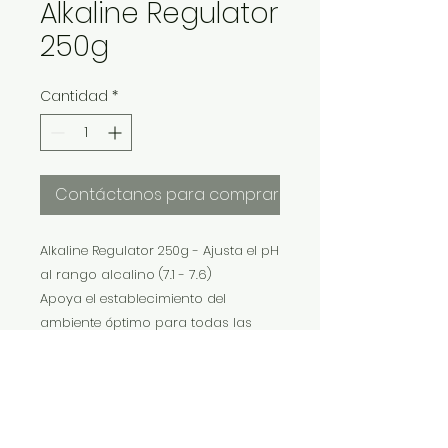
Alkaline Regulator
250g
Cantidad
*
Contáctanos para comprar
Alkaline Regulator 250g - Ajusta el pH
al rango alcalino (7.1 - 7.6)
Apoya el establecimiento del
ambiente óptimo para todas las
especies alcalinas aclimatadas
Úselo con Neutral Regulator® para
alcanzar un pH