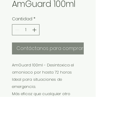
AmGuard 100ml
Cantidad
*
Contáctanos para comprar
AmGuard 100ml - Desintoxica el
amoniaco por hasta 72 horas
Ideal para situaciones de
emergencia.
Más eficaz que cualquier otro
producto de unión a amoníaco.
El producto más concentrado del
mercado.