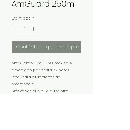
AmGuard 250ml
Cantidad
*
Contáctanos para comprar
AmGuard 250ml - Desintoxica el
amoniaco por hasta 72 horas
Ideal para situaciones de
emergencia.
Más eficaz que cualquier otro
producto de unión a amoníaco.
El producto más concentrado del
mercado