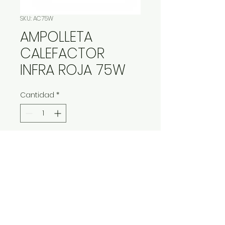
SKU: AC75W
AMPOLLETA
CALEFACTOR
INFRA ROJA 75W
Cantidad
*
Contáctanos para comprar
IMP Y EXP LA VITALIDAD LTDA. RESERVA
TODOS DERECHOS.