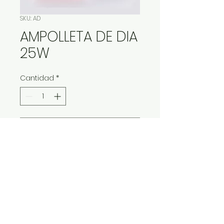
SKU: AD
AMPOLLETA DE DIA
25W
Cantidad
*
Contáctanos para comprar
IMP Y EXP LA VITALIDAD LTDA. RESERVA
TODOS DERECHOS.