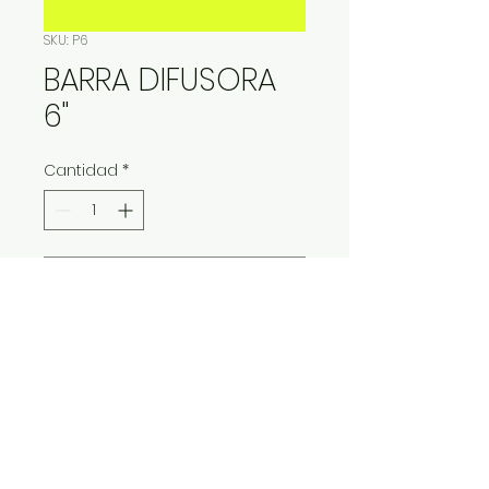
SKU: P6
BARRA DIFUSORA
6"
Cantidad
*
Contáctanos para comprar
IMP Y EXP LA VITALIDAD LTDA. RESERVA
TODOS DERECHOS.