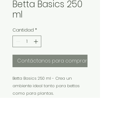
Betta Basics 250
ml
Cantidad
*
Contáctanos para comprar
Betta Basics 250 ml - Crea un
ambiente ideal tanto para bettas
como para plantas.
Elimina el cloro, la cloramina y
desintoxica el amoníaco.
Buffers a 7.0