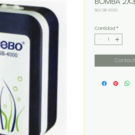
BOMBA 2X3
SKU: SB-3000
Cantidad
*
Contáct