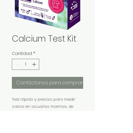
Calcium Test Kit
Cantidad
*
Contáctanos para comprar
Test rápido y preciso para medir
calcio en acuarios marinos, de
agua dulce, estanques y reservorios.
Permite mantener niveles óptimos de
380–460 mg/l (ppm). El set rinde