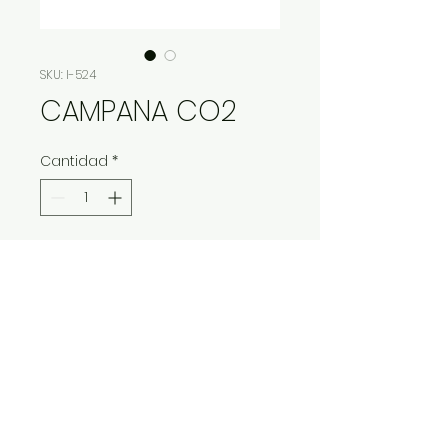
SKU: I-524
CAMPANA CO2
Cantidad
*
Contáctanos para comprar
IMP Y EXP LA VITALIDAD LTDA. RESERVA
TODOS DERECHOS.