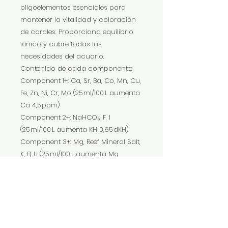
oligoelementos esenciales para
mantener la vitalidad y coloración
de corales. Proporciona equilibrio
iónico y cubre todas las
necesidades del acuario.
Contenido de cada componente:
Component 1+: Ca, Sr, Ba, Co, Mn, Cu,
Fe, Zn, Ni, Cr, Mo (25 ml/100 L aumenta
Ca 4,5 ppm)
Component 2+: NaHCO₃, F, I
(25 ml/100 L aumenta KH 0,65 dKH)
Component 3+: Mg, Reef Mineral Salt,
K, B, Li (25 ml/100 L aumenta Mg
0,38 ppm)
Dosificación: Aproximadamente
25 ml de cada componente por 100 L
(27 gal US) diariamente en acuarios
promedio de corales duros. Dividir
la dosis diaria en varias