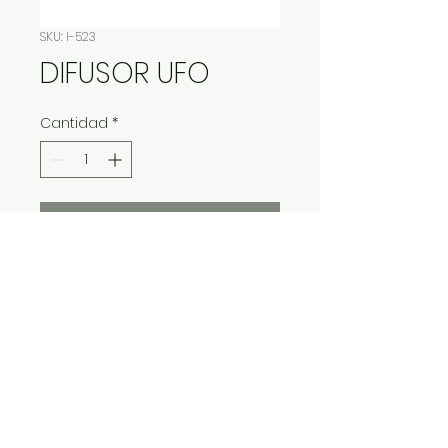
SKU: I-523
DIFUSOR UFO
Cantidad
*
Contáctanos para comprar
IMP Y EXP LA VITALIDAD LTDA. RESERVA
TODOS DERECHOS.