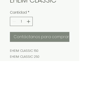
EHEIM CLASSIC
Cantidad
*
Contáctanos para comprar
EHEIM CLASSIC 150
EHEIM CLASSIC 250
EHEIM CLASSIC 350
EHEIM CLASSIC 600
IMP Y EXP LA VITALIDAD LTDA. RESERVA
TODOS DERECHOS.