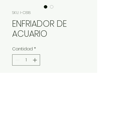
SKU: I-C818
ENFRIADOR DE
ACUARIO
Cantidad
*
Contáctanos para comprar
IMP Y EXP LA VITALIDAD LTDA. RESERVA
TODOS DERECHOS.