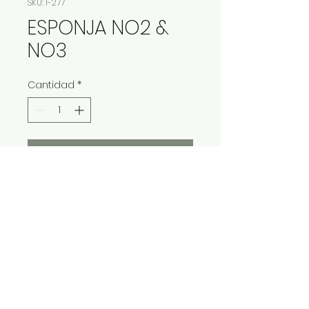
SKU: I-277
ESPONJA NO2 &
NO3
Cantidad
*
Contáctanos para comprar
IMP Y EXP LA VITALIDAD LTDA. RESERVA
TODOS DERECHOS.