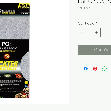
ESPONJA P
SKU: I-278
Cantidad
*
Contáct