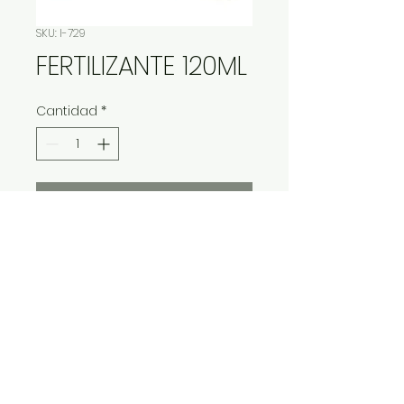
SKU: I-729
FERTILIZANTE 120ML
Cantidad
*
Contáctanos para comprar
IMP Y EXP LA VITALIDAD LTDA. RESERVA
TODOS DERECHOS.