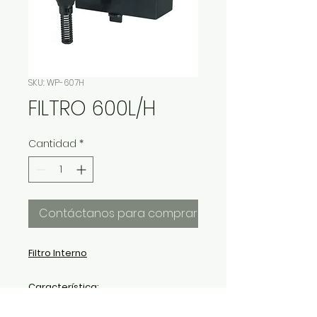
SKU: WP-607H
FILTRO 600L/H
Cantidad
*
Contáctanos para comprar
Filtro Interno
Característica:
100% silencioso.