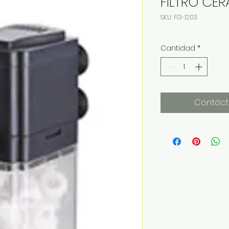
FILTRO CER
SKU: FG-1203
Cantidad
*
Contáct