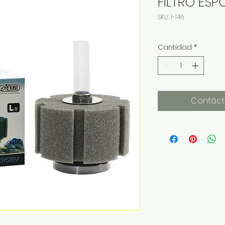
FILTRO ESP
SKU: I-146
Cantidad
*
Contáct