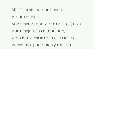
Multivitamínico para peces
ornamentales
Suplemento con vitaminas B, C, E y K
para mejorar la inmunidad,
vitalidad y resistencia al estrés de
peces de agua dulce y marina.
Favorece la regeneración, la salud
de piel y escamas, la circulación y
el apetito.
M.Uso: 1 gota por cubo de alimento
congelado.
Conservar en el frigorífico si la
temperatura supera 24 °C.
IMP Y EXP LA VITALIDAD LTDA. RESERVA