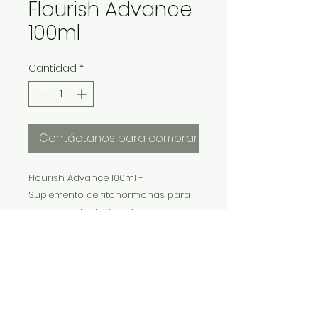
Flourish Advance
100ml
Cantidad
*
Contáctanos para comprar
Flourish Advance 100ml -
Suplemento de fitohormonas para
acuarios plantado, estimula
dramaticamente creciemiento de
brotes y raices
IMP Y EXP LA VITALIDAD LTDA. RESERVA