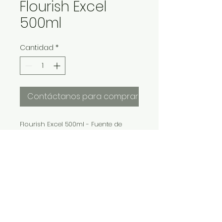
Flourish Excel
500ml
Cantidad
*
Contáctanos para comprar
Flourish Excel 500ml - Fuente de
carbono organico disponible para
acuaruio plantado
IMP Y EXP LA VITALIDAD LTDA. RESERVA
TODOS DERECHOS.