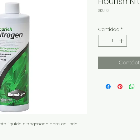
Flourish N
SKU: 0
Cantidad
*
Contáct
ento liquido nitrogenado para acuario