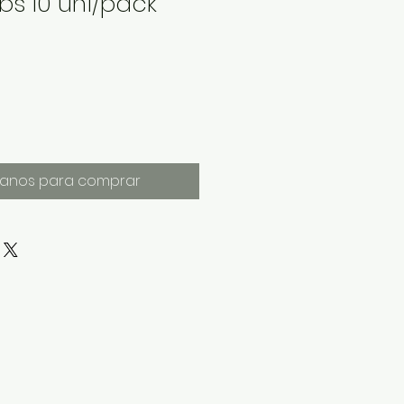
abs 10 uni/pack
anos para comprar