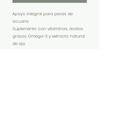
Apoyo integral para peces de
acuario
Suplemento con vitaminas, ácidos
grasos Omega-3 y extracto natural
de ajo.
Refuerza la dieta diaria, favorece la
salud, la circulación, la
regeneración y la recuperación
durante cuarentena o
convalecencia.
Contiene extracto de ajo, aceites
vegetales y aceite de hígado de
bacalao.
IMP Y EXP LA VITALIDAD LTDA. RESERVA
TODOS DERECHOS.