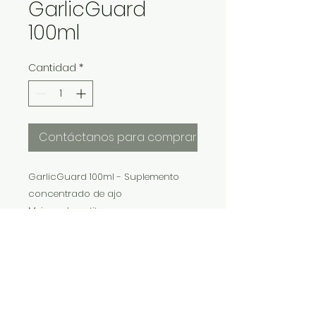
GarlicGuard
100ml
Cantidad
*
Contáctanos para comprar
GarlicGuard 100ml - Suplemento
concentrado de ajo
Mejora el apetito.
También contiene vitamina C, un
fuerte antioxidante
IMP Y EXP LA VITALIDAD LTDA. RESERVA