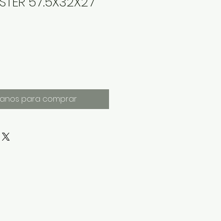
STER 57.5X32X27
anos para comprar