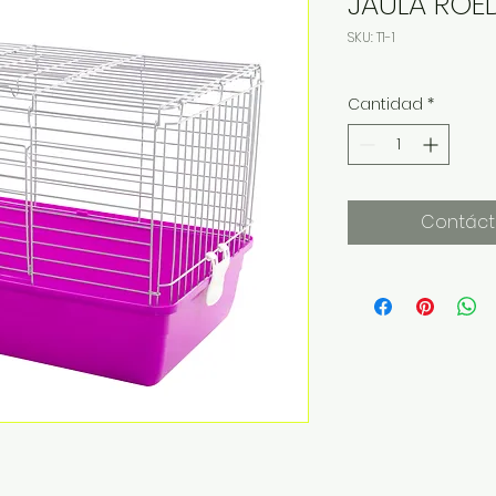
JAULA ROE
SKU: T1-1
Cantidad
*
Contáct