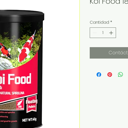
Koi Food 1
Cantidad
*
Contáct