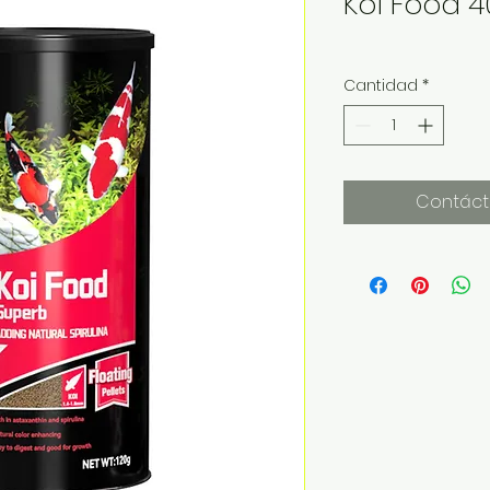
Koi Food 
Cantidad
*
Contáct