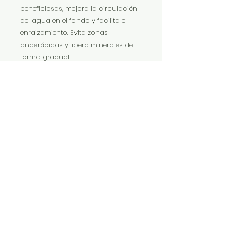
beneficiosas, mejora la circulación
del agua en el fondo y facilita el
enraizamiento. Evita zonas
anaeróbicas y libera minerales de
forma gradual.
M.Uso: Colocar una capa de aprox.
7 cm en el fondo, llenar con 10 cm
de agua, plantar y luego completar
el llenado del acuario. Puede causar
ligera turbidez inicial que
desaparece en 12 h.
IMP Y EXP LA VITALIDAD LTDA. RESERVA
TODOS DERECHOS.