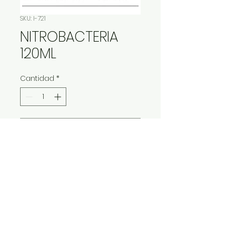
SKU: I-721
NITROBACTERIA
120ML
Cantidad
*
Contáctanos para comprar
IMP Y EXP LA VITALIDAD LTDA. RESERVA
TODOS DERECHOS.