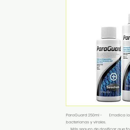
ParaGuard 250ml - Erradica los e
bacterianas y virales.
Más seguro de dosificar que fo