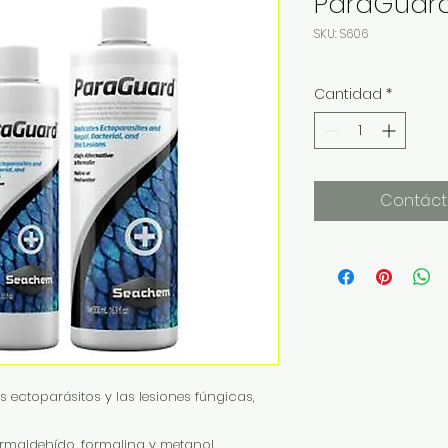
ParaGuar
SKU: S606
Cantidad
*
Contáct
ctoparásitos y las lesiones fúngicas,
rmaldehído, formalina y metanol