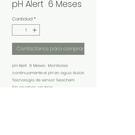
pH Alert 6 Meses
Cantidad
*
Contáctanos para comprar
pH Alert 6 Meses- Monitorea
continuamente el pH en agua dulce
Tecnología de sensor Seachem
Sin pruebas, sin tiras
Dura hasta 4 veces más que los
productos de la competencia.
IMP Y EXP LA VITALIDAD LTDA. RESERVA