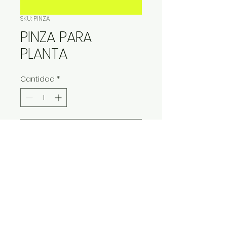
SKU: PINZA
PINZA PARA
PLANTA
Cantidad
*
Contáctanos para comprar
IMP Y EXP LA VITALIDAD LTDA. RESERVA
TODOS DERECHOS.