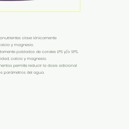
onutrientes clave iónicamente
calcio y magnesio.
amente poblados de corales LPS y/o SPS.
nidad, calcio y magnesio.
entos permite reducir la dosis adicional
los parámetros del agua.