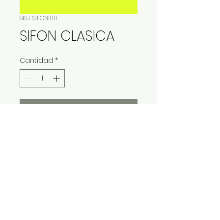
SKU: SIFON100
SIFON CLASICA
Cantidad
*
Contáctanos para comprar
IMP Y EXP LA VITALIDAD LTDA. RESERVA
TODOS DERECHOS.