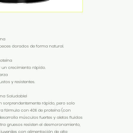
ina
peces dorados de forma natural.
roteína
 un crecimiento rápido.
erza
stos y resistentes.
rma Saludable!
n sorprendentemente rápido, pero solo
ra fórmula con 40% de proteína (con
esarrolla músculos fuertes y aletas fluidas
xtra gruesos resisten el desmoronamiento,
juveniles con alimentación de alta