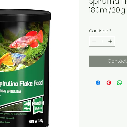
Spirulina 
180ml/20g
Cantidad
*
Contáct