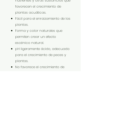
nutrientes y otras sustancias que
favorecen el crecimiento de
plantas acuáticas.
Fácil para el enraizamiento de las
plantas.
Forma y color naturales que
permiten crear un efecto
escénico natural.
pH ligeramente ácido, adecuado
para el crecimiento de peces y
plantas.
No favorece el crecimiento de
algas, y además absorbe los
desechos de animales y plantas
acuáticas, que se descomponen
rápidamente por las bacterias
nitrificantes.
Absorbe amoníaco para reducir
su contenido en el agua,