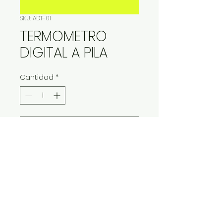
SKU: ADT-01
TERMOMETRO
DIGITAL A PILA
Cantidad
*
Contáctanos para comprar
IMP Y EXP LA VITALIDAD LTDA. RESERVA
TODOS DERECHOS.