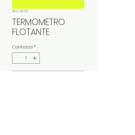
SKU: AT09
TERMOMETRO
FLOTANTE
Cantidad
*
Contáctanos para comprar
IMP Y EXP LA VITALIDAD LTDA. RESERVA
TODOS DERECHOS.