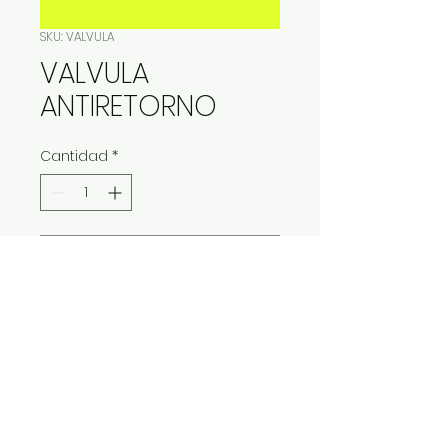
SKU: VALVULA
VALVULA
ANTIRETORNO
Cantidad
*
Contáctanos para comprar
IMP Y EXP LA VITALIDAD LTDA. RESERVA
TODOS DERECHOS.